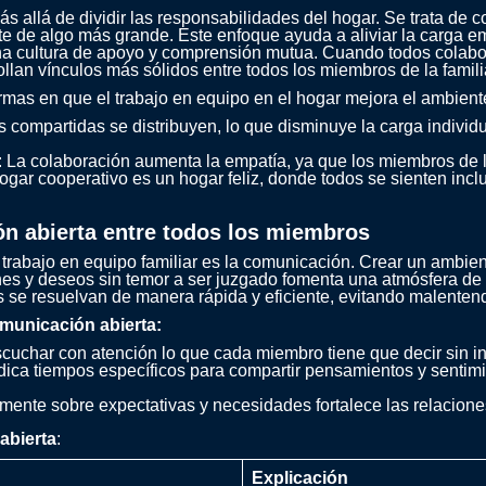
más allá de dividir las responsabilidades del hogar. Se trata de 
e de algo más grande. Este enfoque ayuda a aliviar la carga em
na cultura de apoyo y comprensión mutua. Cuando todos colabora
ollan vínculos más sólidos entre todos los miembros de la famili
rmas en que el trabajo en equipo en el hogar mejora el ambiente
as compartidas se distribuyen, lo que disminuye la carga indivi
: La colaboración aumenta la empatía, ya que los miembros de 
ogar cooperativo es un hogar feliz, donde todos se sienten incl
n abierta entre todos los miembros
 trabajo en equipo familiar es la comunicación. Crear un amb
nes y deseos sin temor a ser juzgado fomenta una atmósfera de
 se resuelvan de manera rápida y eficiente, evitando malentend
omunicación abierta:
scuchar con atención lo que cada miembro tiene que decir sin in
dica tiempos específicos para compartir pensamientos y sentim
amente sobre expectativas y necesidades fortalece las relaciones
abierta
:
Explicación