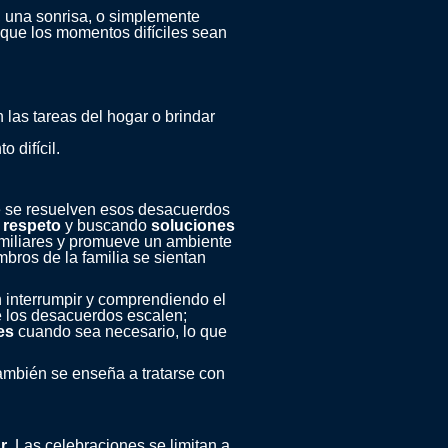
 una sonrisa, o simplemente
r que los momentos difíciles sean
las tareas del hogar o brindar
 difícil.
ue se resuelven esos desacuerdos
n
respeto
y buscando
soluciones
familiares y promueve un ambiente
mbros de la familia se sientan
in interrumpir y comprendiendo el
e los desacuerdos escalen;
es
cuando sea necesario, lo que
también se enseña a tratarse con
r
. Las celebraciones se limitan a