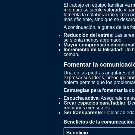
El trabajo en equipo familiar va 
miembro se siente valorado y part
fomenta la colaboración y crea u
más eficiente, sino que se desarr
A continuación, algunas de las fo
Reducción del estrés
: Las tare
se sienta menos abrumado.
Mayor comprensión emocional
Incremento de la felicidad
: Un h
común.
Fomentar la comunicació
Una de las piedras angulares del
expresar sus ideas, preocupacio
abierta permite que los problemas
Estrategias para fomentar la c
Escucha activa
: Asegúrate de e
Crear espacios para hablar
: De
reuniones mensuales.
Ser transparente
: Hablar abiert
Beneficios de la comunicación 
Beneficio