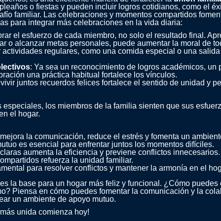
ños o fiestas y pueden incluir logros cotidianos, como el éxit
afío familiar. Las celebraciones y momentos compartidos fomen
as para integrar más celebraciones en la vida diaria:
brar el esfuerzo de cada miembro, no solo el resultado final. Apr
gar o alcanzar metas personales, puede aumentar la moral de to
uir actividades regulares, como una comida especial o una salida 
olectivos
: Ya sea un reconocimiento de logros académicos, un p
ración una práctica habitual fortalece los vínculos.
vivir juntos recuerdos felices fortalece el sentido de unidad y p
 especiales, los miembros de la familia sienten que sus esfuer
en el hogar.
a mejora la comunicación, reduce el estrés y fomenta un ambiente
tuo es esencial para enfrentar juntos los momentos difíciles.
claras aumenta la eficiencia y previene conflictos innecesarios.
mpartidos refuerza la unidad familiar.
ental para resolver conflictos y mantener la armonía en el hog
ia es la base para un hogar más feliz y funcional. ¿Cómo puede
smo? Piensa en cómo puedes fomentar la comunicación y la cola
 crear un ambiente de apoyo mutuo.
a más unida comienza hoy!