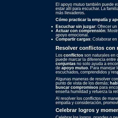
El apoyo mutuo también puede ex
estar allí para escuchar. La fami
más llevaderos.
Cómo practicar la empatía y a
Escuchar sin juzgar
: Ofrecer u
Actuar con comprensión
: Most
apoyo emocional.
Compartir cargas
: Colaborar en
Resolver conflictos con
Los
conflictos
son naturales en c
puede marcar la diferencia entre
conjuntas
no solo ayuda a encont
de
apoyo mutuo
. Para manejar l
escuchados, comprendidos y res
Algunas maneras de resolver conf
punto de vista de los demás;
hab
buscar compromisos
para encon
enseña humildad y refuerza la rel
Al resolver los conflictos de man
empatía y consideración, promovi
Celebrar logros y momen
Celebrar los logros, grandes o p