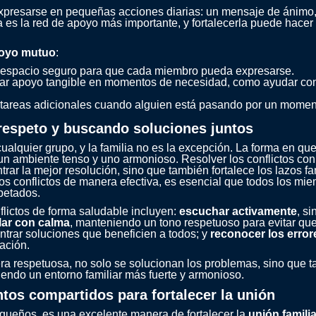
presarse en pequeñas acciones diarias: un mensaje de ánimo,
lia es la red de apoyo más importante, y fortalecerla puede hace
poyo mutuo
:
n espacio seguro para que cada miembro pueda expresarse.
rar apoyo tangible en momentos de necesidad, como ayudar con 
 tareas adicionales cuando alguien está pasando por un momento
 respeto y buscando soluciones juntos
ualquier grupo, y la familia no es la excepción. La forma en q
 un ambiente tenso y uno armonioso. Resolver los conflictos co
rar la mejor resolución, sino que también fortalece los lazos 
os conflictos de manera efectiva, es esencial que todos los mie
petados.
lictos de forma saludable incluyen:
escuchar activamente
, s
lar con calma
, manteniendo un tono respetuoso para evitar qu
trar soluciones que beneficien a todos; y
reconocer los error
ación.
era respetuosa, no solo se solucionan los problemas, sino que 
endo un entorno familiar más fuerte y armonioso.
tos compartidos para fortalecer la unión
equeños, es una excelente manera de fortalecer la
unión familia