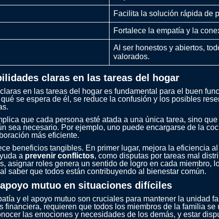
Facilita la solución rápida de
Fortalece la empatía y la cone
Al ser honestos y abiertos, to
valorados.
ilidades claras en las tareas del hogar
 claras en las tareas del hogar es fundamental para el buen fun
 se espera de él, se reduce la confusión y los posibles resenti
as.
mplica que cada persona esté atada a una única tarea, sino que
 sea necesario. Por ejemplo, uno puede encargarse de la coci
boración más eficiente.
ece beneficios tangibles. En primer lugar, mejora la eficiencia a
ayuda a
prevenir conflictos
, como disputas por tareas mal dist
asignar roles genera un sentido de logro en cada miembro, lo
a al saber que todos están contribuyendo al bienestar común.
l apoyo mutuo en situaciones difíciles
tía y el apoyo mutuo son cruciales para mantener la unidad famil
 financiera, requieren que todos los miembros de la familia s
conocer las emociones y necesidades de los demás, y estar dispu