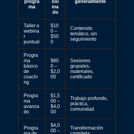
progra
oxi
generalmente
ma
ma
do
Taller o
$10
Contenido
webina
0 –
temático, sin
r
$50
seguimiento
puntual
0
Progra
ma
$80
Sesiones
básico
0 –
grupales,
de
$2,0
materiales,
coachi
00
certificado
ng
Progra
$1,5
Trabajo profundo,
ma
00 –
práctica,
avanza
$4,0
comunidad
do
00
$4,0
Progra
Transformación
00 –
ma de
completa,