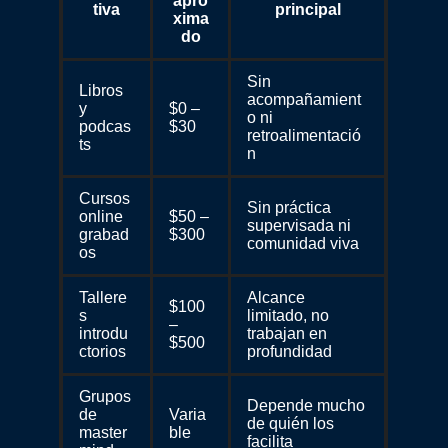
apro
tiva
principal
xima
do
Sin
Libros
acompañamient
y
$0 –
o ni
podcas
$30
retroalimentació
ts
n
Cursos
Sin práctica
online
$50 –
supervisada ni
grabad
$300
comunidad viva
os
Tallere
Alcance
$100
s
limitado, no
–
introdu
trabajan en
$500
ctorios
profundidad
Grupos
Depende mucho
de
Varia
de quién los
master
ble
facilita