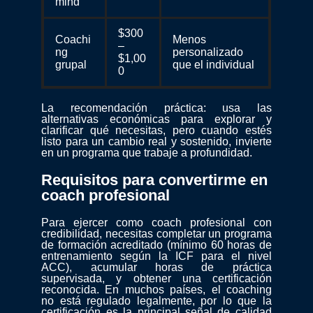
mind
$300
Coachi
Menos
–
ng
personalizado
$1,00
grupal
que el individual
0
La recomendación práctica: usa las
alternativas económicas para explorar y
clarificar qué necesitas, pero cuando estés
listo para un cambio real y sostenido, invierte
en un programa que trabaje a profundidad.
Requisitos para convertirme en
coach profesional
Para ejercer como coach profesional con
credibilidad, necesitas completar un programa
de formación acreditado (mínimo 60 horas de
entrenamiento según la ICF para el nivel
ACC), acumular horas de práctica
supervisada, y obtener una certificación
reconocida. En muchos países, el coaching
no está regulado legalmente, por lo que la
certificación es la principal señal de calidad